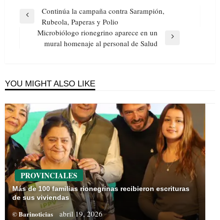
Navegación
Continúa la campaña contra Sarampión,
de
Previous
Rubeola, Paperas y Polio
entradas
Post
Microbiólogo rionegrino aparece en un
Next
mural homenaje al personal de Salud
Post
YOU MIGHT ALSO LIKE
PROVINCIALES
Más de 100 familias rionegrinas recibieron escrituras
de sus viviendas
abril 19, 2026
© Barinoticias