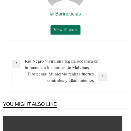
© Barinoticias
View all posts
Navegación
Río Negro vivirá una regata oceánica en
de
Previous
homenaje a los héroes de Malvinas
entradas
Post
Pirotecnia: Municipio realiza fuertes
Next
controles y allanamientos
Post
YOU MIGHT ALSO LIKE