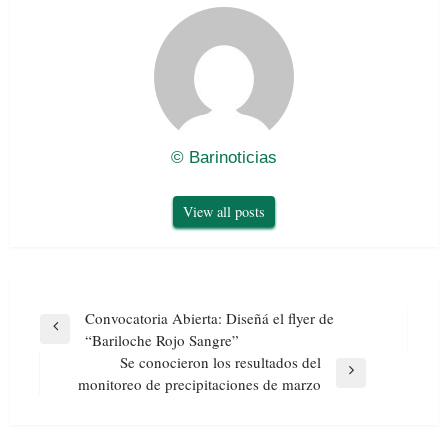
© Barinoticias
View all posts
Navegación
Convocatoria Abierta: Diseñá el flyer de
de
Previous
“Bariloche Rojo Sangre”
entradas
Post
Se conocieron los resultados del
Next
monitoreo de precipitaciones de marzo
Post