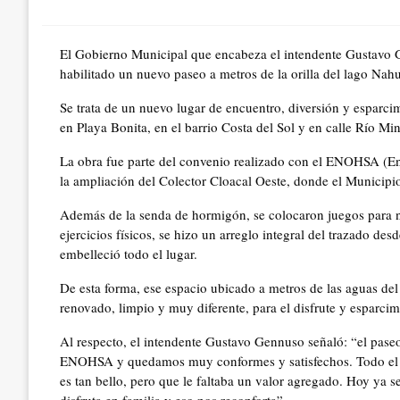
on
El Gobierno Municipal que encabeza el intendente Gustavo G
habilitado un nuevo paseo a metros de la orilla del lago Nahu
Se trata de un nuevo lugar de encuentro, diversión y esparcim
en Playa Bonita, en el barrio Costa del Sol y en calle Río Mi
La obra fue parte del convenio realizado con el ENOHSA (En
la ampliación del Colector Cloacal Oeste, donde el Municipio
Además de la senda de hormigón, se colocaron juegos para n
ejercicios físicos, se hizo un arreglo integral del trazado de
embelleció todo el lugar.
De esta forma, ese espacio ubicado a metros de las aguas de
renovado, limpio y muy diferente, para el disfrute y esparcimi
Al respecto, el intendente Gustavo Gennuso señaló: “el paseo
ENOHSA y quedamos muy conformes y satisfechos. Todo el ca
es tan bello, pero que le faltaba un valor agregado. Hoy ya 