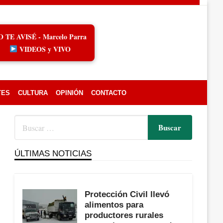
O TE AVISÉ - Marcelo Parra
VIDEOS y VIVO
TES
CULTURA
OPINIÓN
CONTACTO
ÚLTIMAS NOTICIAS
Protección Civil llevó
alimentos para
productores rurales