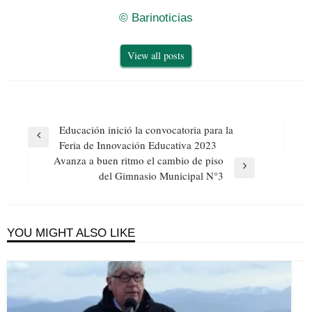
© Barinoticias
View all posts
Navegación
Educación inició la convocatoria para la
de
Previous
Feria de Innovación Educativa 2023
entradas
Post
Avanza a buen ritmo el cambio de piso
Next
del Gimnasio Municipal N°3
Post
YOU MIGHT ALSO LIKE