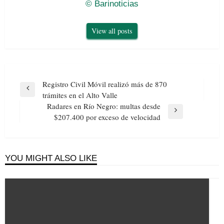
© Barinoticias
View all posts
Navegación
Registro Civil Móvil realizó más de 870
de
Previous
trámites en el Alto Valle
entradas
Post
Radares en Río Negro: multas desde
Next
$207.400 por exceso de velocidad
Post
YOU MIGHT ALSO LIKE