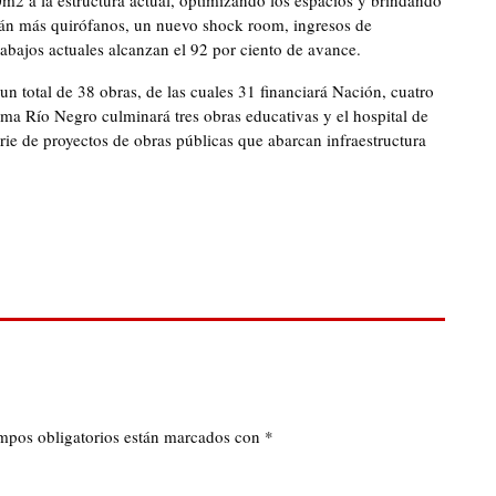
2 a la estructura actual, optimizando los espacios y brindando
arán más quirófanos, un nuevo shock room, ingresos de
bajos actuales alcanzan el 92 por ciento de avance.
un total de 38 obras, de las cuales 31 financiará Nación, cuatro
orma Río Negro culminará tres obras educativas y el hospital de
erie de proyectos de obras públicas que abarcan infraestructura
mpos obligatorios están marcados con
*