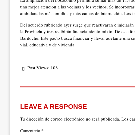
La ampliación del nosocomio permitirá sumar más de 11.400m
una mejor atención a las vecinas y los vecinos. Se incorpor
ambulancias más amplios y más camas de internación. Los tra
Del acuerdo rubricado ayer surge que reactivarán e iniciarán 
la Provincia y tres recibirán financiamiento mixto. De esta f
Bariloche. Este pacto busca financiar y llevar adelante una s
vial, educativa y de vivienda.
Post Views:
108
LEAVE A RESPONSE
Tu dirección de correo electrónico no será publicada.
Los ca
*
Comentario