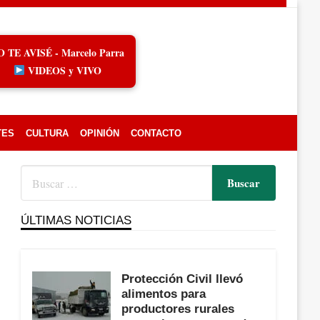
O TE AVISÉ - Marcelo Parra
VIDEOS y VIVO
TES
CULTURA
OPINIÓN
CONTACTO
ÚLTIMAS NOTICIAS
Protección Civil llevó
alimentos para
productores rurales