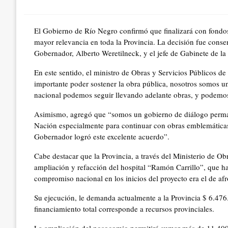
on
El Gobierno de Río Negro confirmó que finalizará con fondos 
mayor relevancia en toda la Provincia. La decisión fue conse
Gobernador, Alberto Weretilneck, y el jefe de Gabinete de l
En este sentido, el ministro de Obras y Servicios Públicos d
importante poder sostener la obra pública, nosotros somos un
nacional podemos seguir llevando adelante obras, y podemos 
Asimismo, agregó que “somos un gobierno de diálogo perman
Nación especialmente para continuar con obras emblemáticas 
Gobernador logró este excelente acuerdo”.
Cabe destacar que la Provincia, a través del Ministerio de Ob
ampliación y refacción del hospital “Ramón Carrillo”, que ha
compromiso nacional en los inicios del proyecto era el de afro
Su ejecución, le demanda actualmente a la Provincia $ 6.476.
financiamiento total corresponde a recursos provinciales.