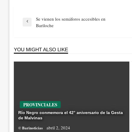
Navegación
Se vienen los semáforos accesibles en
de
Previous
Bariloche
entradas
Post
YOU MIGHT ALSO LIKE
PROVINCIALES
Río Negro conmemora el 42° aniversario de la Gesta
de Malvinas
abril 2, 2024
© Barinoticias