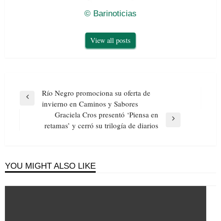
© Barinoticias
View all posts
Navegación
Río Negro promociona su oferta de
de
Previous
invierno en Caminos y Sabores
entradas
Post
Graciela Cros presentó ‘Piensa en
Next
retamas’ y cerró su trilogía de diarios
Post
YOU MIGHT ALSO LIKE