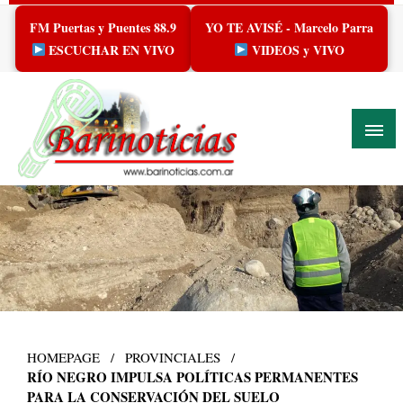
Skip
FM Puertas y Puentes 88.9
YO TE AVISÉ - Marcelo Parra
to
content
ESCUCHAR EN VIVO
VIDEOS y VIVO
HOMEPAGE
PROVINCIALES
RÍO NEGRO IMPULSA POLÍTICAS PERMANENTES
PARA LA CONSERVACIÓN DEL SUELO