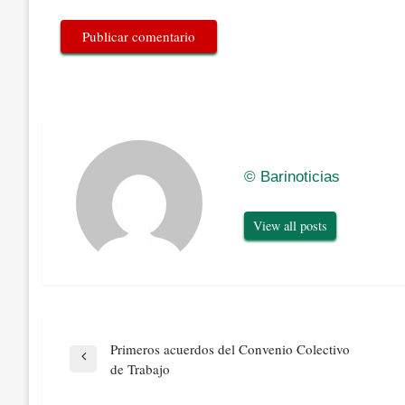
© Barinoticias
View all posts
Navegación
Primeros acuerdos del Convenio Colectivo
de
Previous
de Trabajo
entradas
Post