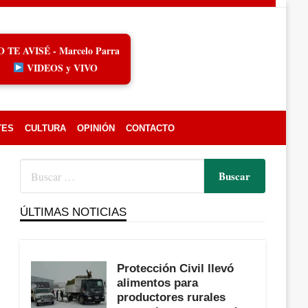
O TE AVISÉ - Marcelo Parra
VIDEOS y VIVO
TES
CULTURA
OPINIÓN
CONTACTO
ÚLTIMAS NOTICIAS
Protección Civil llevó
alimentos para
productores rurales