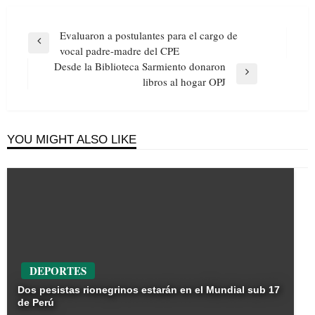
Navegación
Evaluaron a postulantes para el cargo de
de
Previous
vocal padre-madre del CPE
entradas
Post
Desde la Biblioteca Sarmiento donaron
Next
libros al hogar OPJ
Post
YOU MIGHT ALSO LIKE
DEPORTES
Dos pesistas rionegrinos estarán en el Mundial sub 17
de Perú