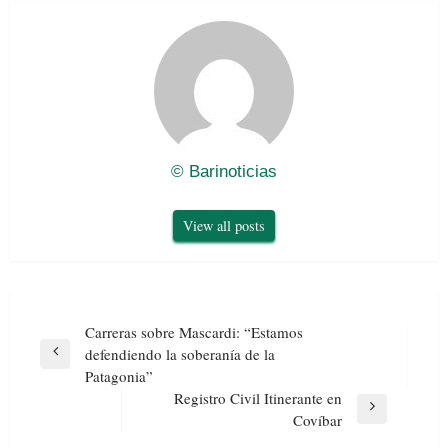
© Barinoticias
View all posts
Navegación
Carreras sobre Mascardi: “Estamos
de
defendiendo la soberanía de la
Previous
entradas
Patagonia”
Post
Registro Civil Itinerante en
Next
Covíbar
Post