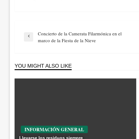
Navegación
Concierto de la Camerata Filarmónica en el
de
Previous
marco de la Fiesta de la Nieve
entradas
Post
YOU MIGHT ALSO LIKE
INFORMACIÓN GENERAL
Llevarse los residuos siempre