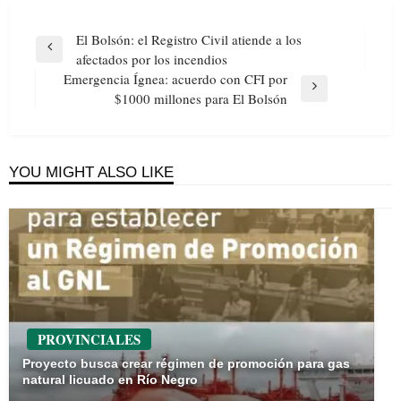
Navegación
El Bolsón: el Registro Civil atiende a los
de
Previous
afectados por los incendios
entradas
Post
Emergencia Ígnea: acuerdo con CFI por
Next
$1000 millones para El Bolsón
Post
YOU MIGHT ALSO LIKE
PROVINCIALES
Proyecto busca crear régimen de promoción para gas
natural licuado en Río Negro