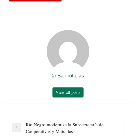
© Barinoticias
View all posts
Navegación
Río Negro moderniza la Subsecretaría de
de
Previous
Cooperativas y Mutuales