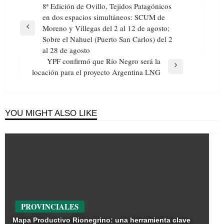
Navegación
8ª Edición de Ovillo, Tejidos Patagónicos
de
en dos espacios simultáneos: SCUM de
entradas
Moreno y Villegas del 2 al 12 de agosto;
Previous
Sobre el Nahuel (Puerto San Carlos) del 2
Post
al 28 de agosto
YPF confirmó que Río Negro será la
Next
locación para el proyecto Argentina LNG
Post
YOU MIGHT ALSO LIKE
PROVINCIALES
Mapa Productivo Rionegrino: una herramienta clave