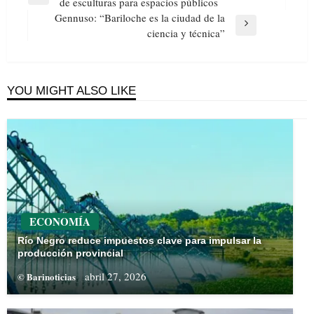
de
Previous
de esculturas para espacios públicos
entradas
Post
Gennuso: “Bariloche es la ciudad de la
Next
ciencia y técnica”
Post
YOU MIGHT ALSO LIKE
ECONOMÍA
Río Negro reduce impuestos clave para impulsar la
producción provincial
abril 27, 2026
© Barinoticias