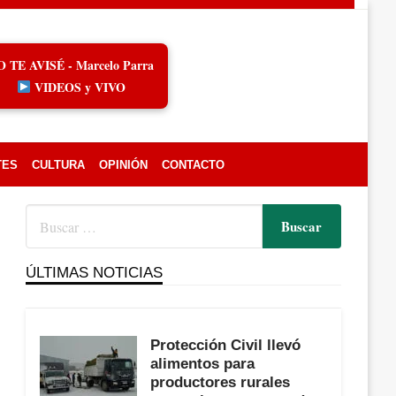
O TE AVISÉ - Marcelo Parra
VIDEOS y VIVO
TES
CULTURA
OPINIÓN
CONTACTO
ÚLTIMAS NOTICIAS
Protección Civil llevó
alimentos para
productores rurales