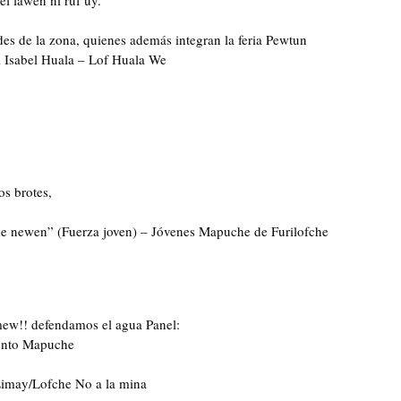
 lawen ñi ruf uy.
es de la zona, quienes además integran la feria Pewtun
Isabel Huala – Lof Huala We
os brotes,
he newen” (Fuerza joven) – Jóvenes Mapuche de Furilofche
mew!! defendamos el agua Panel:
mento Mapuche
Limay/Lofche No a la mina