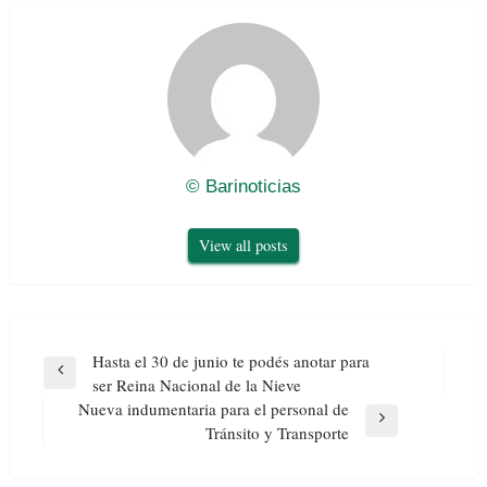
© Barinoticias
View all posts
Navegación
Hasta el 30 de junio te podés anotar para
de
Previous
ser Reina Nacional de la Nieve
entradas
Post
Nueva indumentaria para el personal de
Next
Tránsito y Transporte
Post