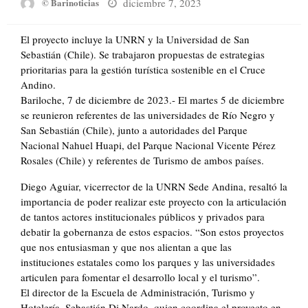
Posted
diciembre 7, 2023
© Barinoticias
on
El proyecto incluye la UNRN y la Universidad de San
Sebastián (Chile). Se trabajaron propuestas de estrategias
prioritarias para la gestión turística sostenible en el Cruce
Andino.
Bariloche, 7 de diciembre de 2023.- El martes 5 de diciembre
se reunieron referentes de las universidades de Río Negro y
San Sebastián (Chile), junto a autoridades del Parque
Nacional Nahuel Huapi, del Parque Nacional Vicente Pérez
Rosales (Chile) y referentes de Turismo de ambos países.
Diego Aguiar, vicerrector de la UNRN Sede Andina, resaltó la
importancia de poder realizar este proyecto con la articulación
de tantos actores institucionales públicos y privados para
debatir la gobernanza de estos espacios. “Son estos proyectos
que nos entusiasman y que nos alientan a que las
instituciones estatales como los parques y las universidades
articulen para fomentar el desarrollo local y el turismo”.
El director de la Escuela de Administración, Turismo y
Hotelería, Sebastián Di Nardo, quien coordina el proyecto en