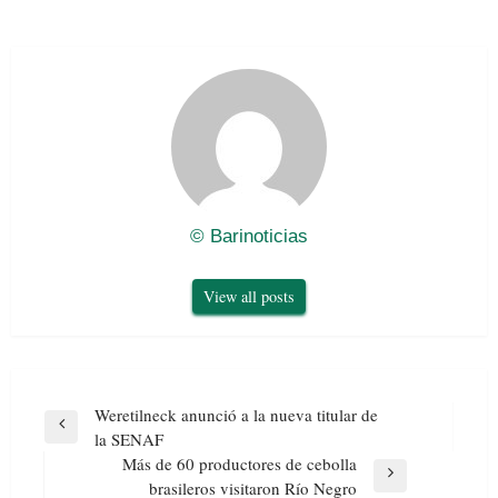
© Barinoticias
View all posts
Navegación
Weretilneck anunció a la nueva titular de
de
Previous
la SENAF
entradas
Post
Más de 60 productores de cebolla
Next
brasileros visitaron Río Negro