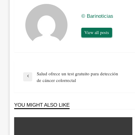
© Barinoticias
View all posts
Navegación
Salud ofrece un test gratuito para detección
de
Previous
de cáncer colorrectal
entradas
Post
YOU MIGHT ALSO LIKE