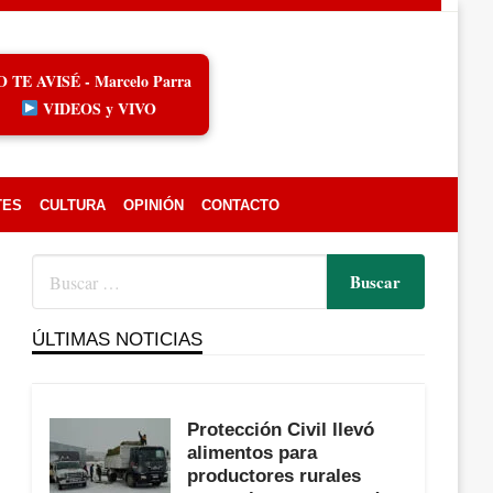
O TE AVISÉ - Marcelo Parra
VIDEOS y VIVO
TES
CULTURA
OPINIÓN
CONTACTO
ÚLTIMAS NOTICIAS
Protección Civil llevó
alimentos para
productores rurales