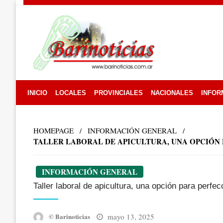
Skip
to
content
INICIO
LOCALES
PROVINCIALES
NACIONALES
INFOR
HOMEPAGE
INFORMACIÓN GENERAL
TALLER LABORAL DE APICULTURA, UNA OPCIÓN
INFORMACIÓN GENERAL
Taller laboral de apicultura, una opción para perfec
Posted
mayo 13, 2025
© Barinoticias