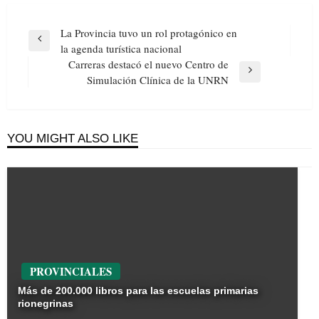
Navegación
La Provincia tuvo un rol protagónico en
de
Previous
la agenda turística nacional
entradas
Post
Carreras destacó el nuevo Centro de
Next
Simulación Clínica de la UNRN
Post
YOU MIGHT ALSO LIKE
PROVINCIALES
Más de 200.000 libros para las escuelas primarias
rionegrinas