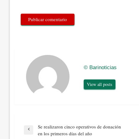
© Barinoticias
View all posts
Navegación
Se realizaron cinco operativos de donación
de
Previous
en los primeros días del año