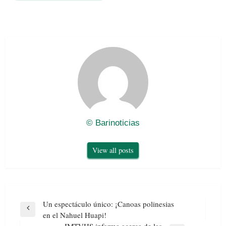
© Barinoticias
View all posts
Navegación
Un espectáculo único: ¡Canoas polinesias
de
Previous
en el Nahuel Huapi!
entradas
Post