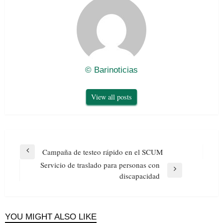
© Barinoticias
View all posts
Navegación
Campaña de testeo rápido en el SCUM
Previous
de
Servicio de traslado para personas con
Post
entradas
Next
discapacidad
Post
YOU MIGHT ALSO LIKE