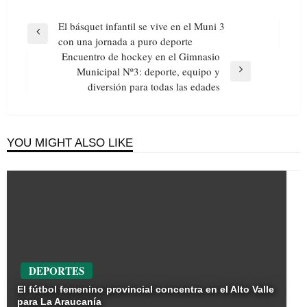
Navegación
El básquet infantil se vive en el Muni 3
de
Previous
con una jornada a puro deporte
entradas
Post
Encuentro de hockey en el Gimnasio
Municipal Nº3: deporte, equipo y
Next
diversión para todas las edades
Post
YOU MIGHT ALSO LIKE
DEPORTES
El fútbol femenino provincial concentra en el Alto Valle
para La Araucanía