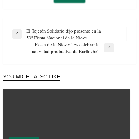
Navegación
El Tejetón Solidario dijo presente en la
de
Previous
53º Fiesta Nacional de la Nieve
entradas
Post
Fiesta de la Nieve: “Es celebrar la
Next
actividad productiva de Bariloche”
Post
YOU MIGHT ALSO LIKE