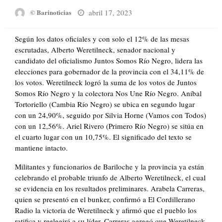
Posted
abril 17, 2023
© Barinoticias
on
Según los datos oficiales y con solo el 12% de las mesas
escrutadas, Alberto Weretilneck, senador nacional y
candidato del oficialismo Juntos Somos Río Negro, lidera las
elecciones para gobernador de la provincia con el 34,11% de
los votos. Weretilneck logró la suma de los votos de Juntos
Somos Río Negro y la colectora Nos Une Río Negro. Aníbal
Tortoriello (Cambia Río Negro) se ubica en segundo lugar
con un 24,90%, seguido por Silvia Horne (Vamos con Todos)
con un 12,56%. Ariel Rivero (Primero Río Negro) se sitúa en
el cuarto lugar con un 10,75%. El significado del texto se
mantiene intacto.
Militantes y funcionarios de Bariloche y la provincia ya están
celebrando el probable triunfo de Alberto Weretilneck, el cual
se evidencia en los resultados preliminares. Arabela Carreras,
quien se presentó en el bunker, confirmó a El Cordillerano
Radio la victoria de Weretilneck y afirmó que el pueblo los
ratifica y reelegirá a su líder. Carreras agregó que Weretilneck