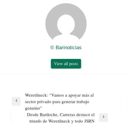
© Barinoticias
View all posts
Navegación
Weretilneck: “Vamos a apoyar más al
de
sector privado para generar trabajo
Previous
entradas
genuino”
Post
Desde Bariloche, Carreras destacó el
Next
triunfo de Weretilneck y todo JSRN
Post