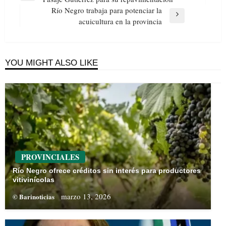
entradas
Post
Río Negro trabaja para potenciar la
Next
acuicultura en la provincia
Post
YOU MIGHT ALSO LIKE
PROVINCIALES
Río Negro ofrece créditos sin interés para productores
vitivinícolas
marzo 13, 2026
© Barinoticias