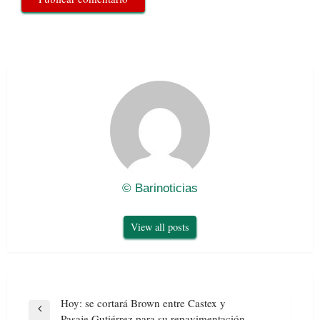
© Barinoticias
View all posts
Navegación
Hoy: se cortará Brown entre Castex y
de
Previous
Pasaje Gutiérrez para su repavimentación