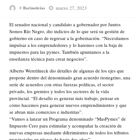
Posted
marzo 27, 2023
© Barinoticias
on
El senador nacional y candidato a gobernador por Juntos
Somos Río Negro, dio indicios de lo que será su gestión de
gobierno en caso de regresar a la gobernación. “Necesitamos
impulsar a los emprendedores y lo haremos con la baja de
impuestos para las pymes. También apuntamos a la
enseñanza técnica para crear negocios”.
Alberto Weretilneck dio detalles de algunas de los ejes que
propone dentro del denominado gran acuerdo rionegrino, una
serie de acuerdos con otras fuerzas políticas, el sector
privado, los gremios y todos los sectores de la vida
provincial. “El desafío es generar más trabajo, pensar en
cómo hacemos para generar nuevos emprendimientos y que
se abran más comercios e industrias”.
“Vamos a lanzar un Programa denominado “MasPymes” de
Impuesto Cero para estimular y acompañar la creación de
nuevas empresas mediante diferimientos de todos los tributos
provinciales en plazos de hasta dos años”.