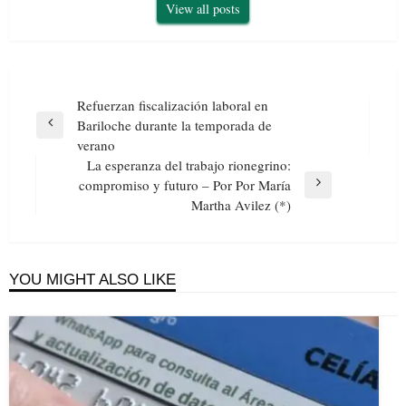
View all posts
Navegación
Refuerzan fiscalización laboral en
de
Bariloche durante la temporada de
Previous
entradas
verano
Post
La esperanza del trabajo rionegrino:
compromiso y futuro – Por Por María
Next
Martha Avilez (*)
Post
YOU MIGHT ALSO LIKE