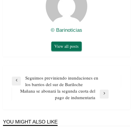
© Barinoticias
View all posts
Navegación
Seguimos previniendo inundaciones en
de
Previous
los barrios del sur de Bariloche
entradas
Post
Mañana se abonará la segunda cuota del
Next
pago de indumentaria
Post
YOU MIGHT ALSO LIKE