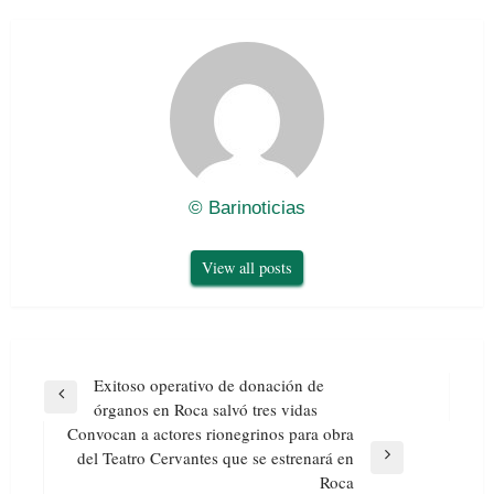
© Barinoticias
View all posts
Navegación
Exitoso operativo de donación de
de
Previous
órganos en Roca salvó tres vidas
entradas
Post
Convocan a actores rionegrinos para obra
del Teatro Cervantes que se estrenará en
Next
Roca
Post