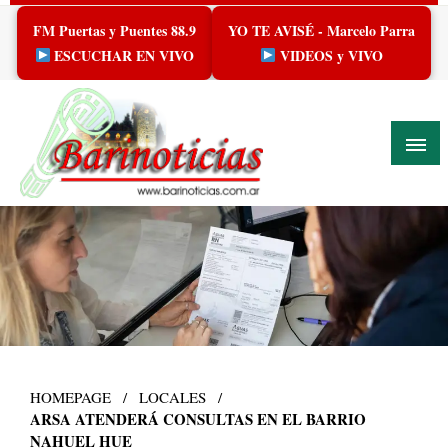
Skip
FM Puertas y Puentes 88.9
YO TE AVISÉ - Marcelo Parra
to
content
ESCUCHAR EN VIVO
VIDEOS y VIVO
HOMEPAGE
LOCALES
ARSA ATENDERÁ CONSULTAS EN EL BARRIO
NAHUEL HUE