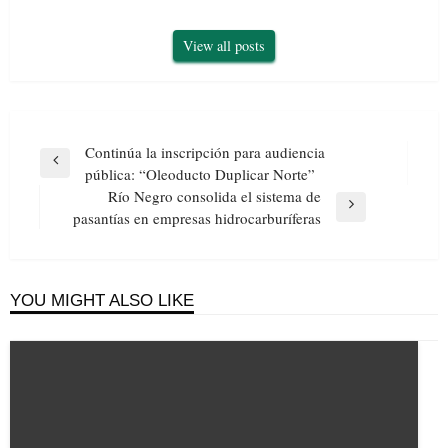
View all posts
Navegación
Continúa la inscripción para audiencia
de
Previous
pública: “Oleoducto Duplicar Norte”
entradas
Post
Río Negro consolida el sistema de
Next
pasantías en empresas hidrocarburíferas
Post
YOU MIGHT ALSO LIKE