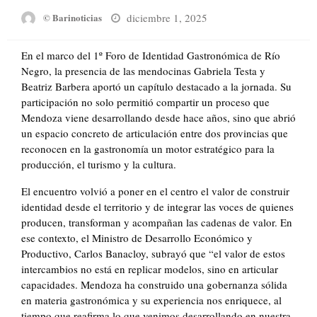
Posted
diciembre 1, 2025
© Barinoticias
on
En el marco del 1º Foro de Identidad Gastronómica de Río
Negro, la presencia de las mendocinas Gabriela Testa y
Beatriz Barbera aportó un capítulo destacado a la jornada. Su
participación no solo permitió compartir un proceso que
Mendoza viene desarrollando desde hace años, sino que abrió
un espacio concreto de articulación entre dos provincias que
reconocen en la gastronomía un motor estratégico para la
producción, el turismo y la cultura.
El encuentro volvió a poner en el centro el valor de construir
identidad desde el territorio y de integrar las voces de quienes
producen, transforman y acompañan las cadenas de valor. En
ese contexto, el Ministro de Desarrollo Económico y
Productivo, Carlos Banacloy, subrayó que “el valor de estos
intercambios no está en replicar modelos, sino en articular
capacidades. Mendoza ha construido una gobernanza sólida
en materia gastronómica y su experiencia nos enriquece, al
tiempo que reafirma lo que venimos desarrollando en nuestra