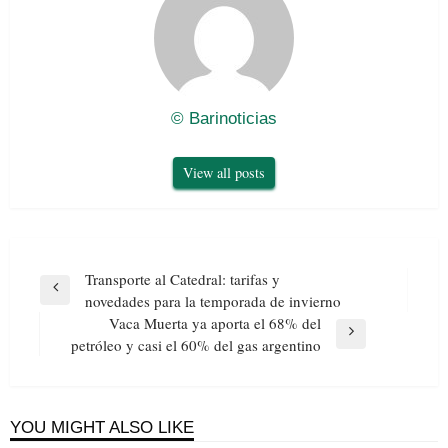
© Barinoticias
View all posts
Navegación
Transporte al Catedral: tarifas y
de
Previous
novedades para la temporada de invierno
entradas
Post
Vaca Muerta ya aporta el 68% del
Next
petróleo y casi el 60% del gas argentino
Post
YOU MIGHT ALSO LIKE