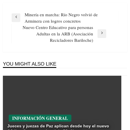
Navegación
Minería en marcha: Río Negro volvió de
de
Previous
Arminera con logros concretos
entradas
Post
Nuevo Centro Educativo para personas
Adultas en la ARB (Asociación
Next
Recicladores Bariloche)
Post
YOU MIGHT ALSO LIKE
INFORMACIÓN GENERAL
Jueces y juezas de Paz aplican desde hoy el nuevo