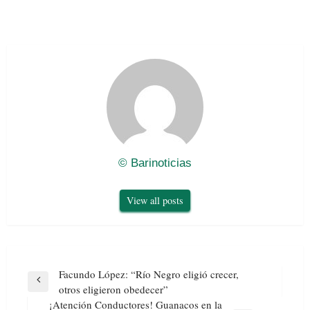
© Barinoticias
View all posts
Navegación
Facundo López: “Río Negro eligió crecer,
de
Previous
otros eligieron obedecer”
entradas
Post
¡Atención Conductores! Guanacos en la