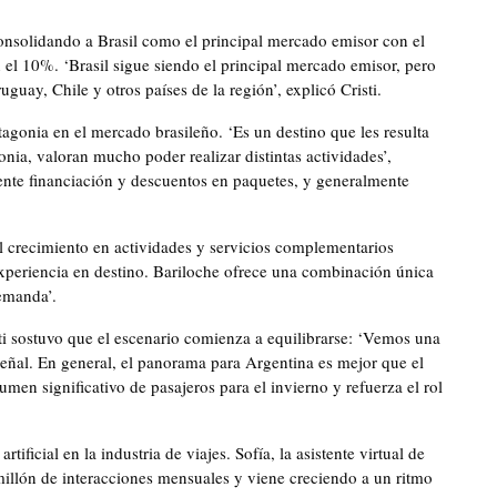
nsolidando a Brasil como el principal mercado emisor con el
n el 10%. ‘Brasil sigue siendo el principal mercado emisor, pero
uay, Chile y otros países de la región’, explicó Cristi.
gonia en el mercado brasileño. ‘Es un destino que les resulta
nia, valoran mucho poder realizar distintas actividades’,
mente financiación y descuentos en paquetes, y generalmente
 crecimiento en actividades y servicios complementarios
xperiencia en destino. Bariloche ofrece una combinación única
emanda’.
ti sostuvo que el escenario comienza a equilibrarse: ‘Vemos una
señal. En general, el panorama para Argentina es mejor que el
umen significativo de pasajeros para el invierno y refuerza el rol
tificial en la industria de viajes. Sofía, la asistente virtual de
millón de interacciones mensuales y viene creciendo a un ritmo