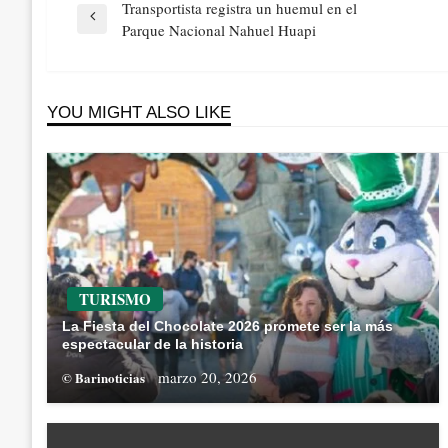
Navegación
Transportista registra un huemul en el
de
Previous
Parque Nacional Nahuel Huapi
entradas
Post
YOU MIGHT ALSO LIKE
TURISMO
La Fiesta del Chocolate 2026 promete ser la más
espectacular de la historia
marzo 20, 2026
© Barinoticias