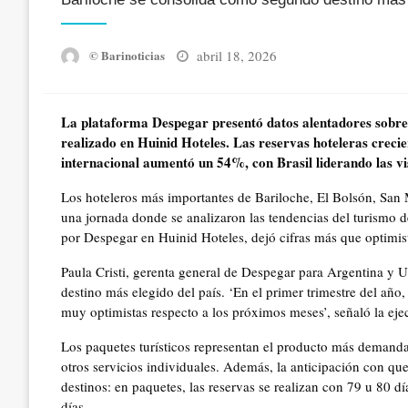
Posted
abril 18, 2026
© Barinoticias
on
La plataforma Despegar presentó datos alentadores sobre e
realizado en Huinid Hoteles. Las reservas hoteleras crec
internacional aumentó un 54%, con Brasil liderando las vi
Los hoteleros más importantes de Bariloche, El Bolsón, San 
una jornada donde se analizaron las tendencias del turismo d
por Despegar en Huinid Hoteles, dejó cifras más que optimist
Paula Cristi, gerenta general de Despegar para Argentina y 
destino más elegido del país. ‘En el primer trimestre del año
muy optimistas respecto a los próximos meses’, señaló la eje
Los paquetes turísticos representan el producto más demanda
otros servicios individuales. Además, la anticipación con qu
destinos: en paquetes, las reservas se realizan con 79 u 80 d
días.