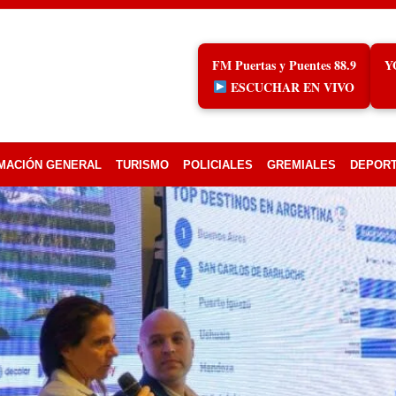
FM Puertas y Puentes 88.9
Y
ESCUCHAR EN VIVO
MACIÓN GENERAL
TURISMO
POLICIALES
GREMIALES
DEPOR