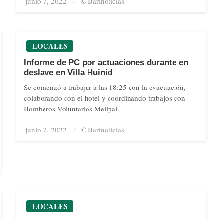
junio 7, 2022
Posted
© Barinoticias
on
LOCALES
Informe de PC por actuaciones durante en
deslave en Villa Huinid
Se comenzó a trabajar a las 18:25 con la evacuación,
colaborando con el hotel y coordinando trabajos con
Bomberos Voluntarios Melipal.
junio 7, 2022
Posted
© Barinoticias
on
LOCALES