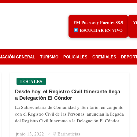
FM Puertas y Puentes 88.9
Y
ESCUCHAR EN VIVO
MACIÓN GENERAL
TURISMO
POLICIALES
GREMIALES
DEPOR
LOCALES
Desde hoy, el Registro Civil Itinerante llega
a Delegación El Cóndor
La Subsecretaría de Comunidad y Territorio, en conjunto
con el Registro Civil de las Personas, anuncian la llegada
del Registro Civil Itinerante a la Delegación El Cóndor.
junio 13, 2022
Posted
© Barinoticias