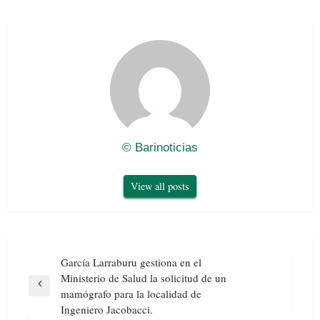
© Barinoticias
View all posts
Navegación
García Larraburu gestiona en el
de
Ministerio de Salud la solicitud de un
entradas
Previous
mamógrafo para la localidad de
Post
Ingeniero Jacobacci.