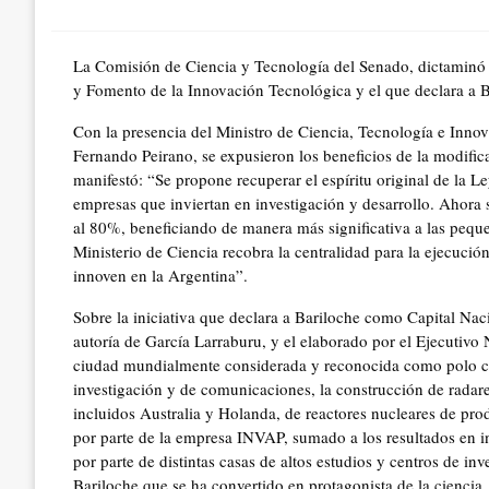
on
La Comisión de Ciencia y Tecnología del Senado, dictaminó
y Fomento de la Innovación Tecnológica y el que declara a B
Con la presencia del Ministro de Ciencia, Tecnología e Innov
Fernando Peirano, se expusieron los beneficios de la modifi
manifestó: “Se propone recuperar el espíritu original de la Le
empresas que inviertan en investigación y desarrollo. Ahora
al 80%, beneficiando de manera más significativa a las peq
Ministerio de Ciencia recobra la centralidad para la ejecució
innoven en la Argentina”.
Sobre la iniciativa que declara a Bariloche como Capital Nac
autoría de García Larraburu, y el elaborado por el Ejecutiv
ciudad mundialmente considerada y reconocida como polo cien
investigación y de comunicaciones, la construcción de radares
incluidos Australia y Holanda, de reactores nucleares de pro
por parte de la empresa INVAP, sumado a los resultados en i
por parte de distintas casas de altos estudios y centros de
Bariloche que se ha convertido en protagonista de la ciencia, 