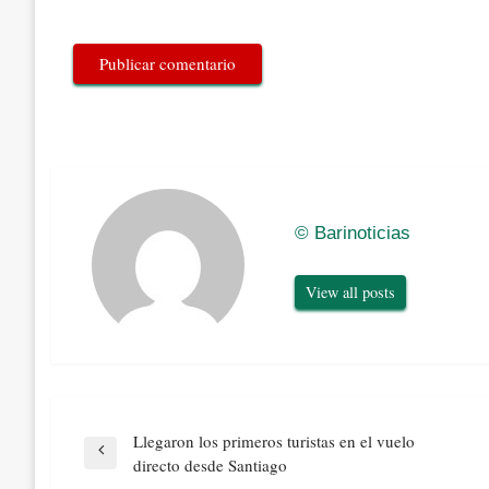
© Barinoticias
View all posts
Navegación
Llegaron los primeros turistas en el vuelo
de
Previous
directo desde Santiago
entradas
Post