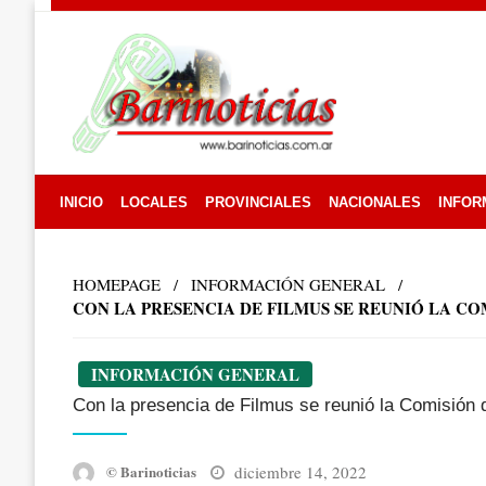
Skip
to
content
INICIO
LOCALES
PROVINCIALES
NACIONALES
INFOR
HOMEPAGE
INFORMACIÓN GENERAL
CON LA PRESENCIA DE FILMUS SE REUNIÓ LA C
INFORMACIÓN GENERAL
Con la presencia de Filmus se reunió la Comisión 
Posted
diciembre 14, 2022
© Barinoticias