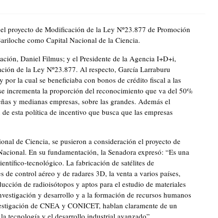
 el proyecto de Modificación de la Ley Nº23.877 de Promoción
ariloche como Capital Nacional de la Ciencia.
ación, Daniel Filmus; y el Presidente de la Agencia I+D+i,
cación de la Ley Nº23.877. Al respecto, García Larraburu
y por la cual se beneficiaba con bonos de crédito fiscal a las
 se incrementa la proporción del reconocimiento que va del 50%
ueñas y medianas empresas, sobre las grandes. Además el
n de esta política de incentivo que busca que las empresas
ional de Ciencia, se pusieron a consideración el proyecto de
o Nacional. En su fundamentación, la Senadora expresó: “Es una
tífico-tecnológico. La fabricación de satélites de
 de control aéreo y de radares 3D, la venta a varios países,
ducción de radioisótopos y aptos para el estudio de materiales
nvestigación y desarrollo y a la formación de recursos humanos
 investigación de CNEA y CONICET, hablan claramente de un
la tecnología y el desarrollo industrial avanzado”.