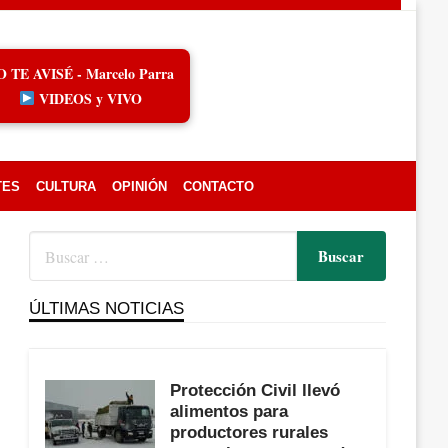
O TE AVISÉ - Marcelo Parra
VIDEOS y VIVO
TES
CULTURA
OPINIÓN
CONTACTO
ÚLTIMAS NOTICIAS
Protección Civil llevó
alimentos para
productores rurales