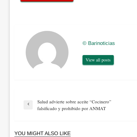
© Barinoticias
View all posts
Navegación
Salud advierte sobre aceite “Cocinero”
de
Previous
falsificado y prohibido por ANMAT
entradas
Post
YOU MIGHT ALSO LIKE