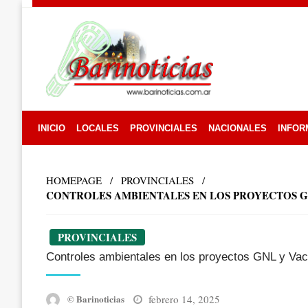
Skip
to
content
INICIO
LOCALES
PROVINCIALES
NACIONALES
INFOR
HOMEPAGE
PROVINCIALES
CONTROLES AMBIENTALES EN LOS PROYECTOS G
PROVINCIALES
Controles ambientales en los proyectos GNL y Va
Posted
febrero 14, 2025
© Barinoticias