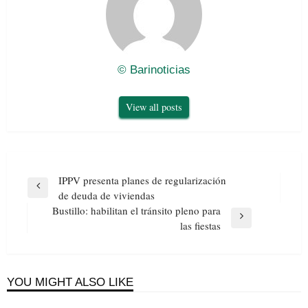
© Barinoticias
View all posts
Navegación
IPPV presenta planes de regularización
de
Previous
de deuda de viviendas
entradas
Post
Bustillo: habilitan el tránsito pleno para
Next
las fiestas
Post
YOU MIGHT ALSO LIKE