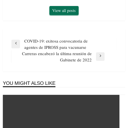
View all posts
Navegación
COVID-19: exitosa convocatoria de
de
Previous
agentes de IPROSS para vacunarse
entradas
Post
Carreras encabezó la última reunión de
Next
Gabinete de 2022
Post
YOU MIGHT ALSO LIKE