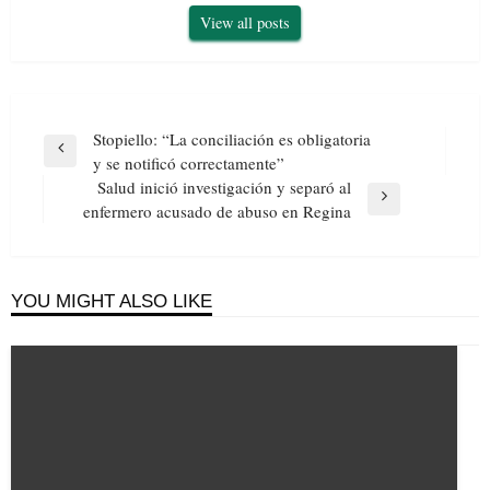
View all posts
Navegación
Stopiello: “La conciliación es obligatoria
de
Previous
y se notificó correctamente”
entradas
Post
Salud inició investigación y separó al
Next
enfermero acusado de abuso en Regina
Post
YOU MIGHT ALSO LIKE