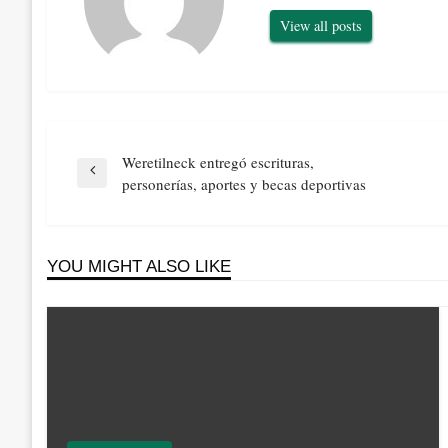
View all posts
Navegación
Weretilneck entregó escrituras,
de
Previous
personerías, aportes y becas deportivas
entradas
Post
YOU MIGHT ALSO LIKE