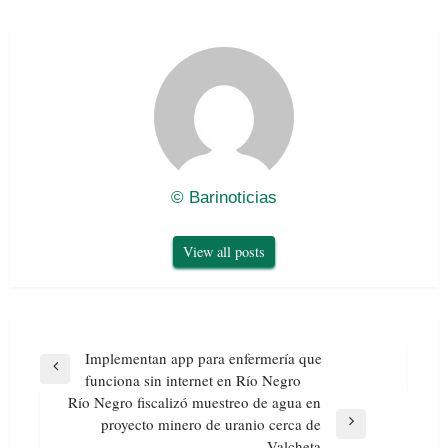
© Barinoticias
View all posts
Navegación
Implementan app para enfermería que
de
Previous
funciona sin internet en Río Negro
entradas
Post
Río Negro fiscalizó muestreo de agua en
proyecto minero de uranio cerca de
Next
Valcheta