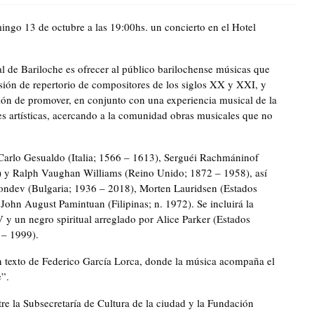
ngo 13 de octubre a las 19:00hs. un concierto en el Hotel
l de Bariloche es ofrecer al público barilochense músicas que
usión de repertorio de compositores de los siglos XX y XXI, y
nción de promover, en conjunto con una experiencia musical de la
es artísticas, acercando a la comunidad obras musicales que no
s Carlo Gesualdo (Italia; 1566 – 1613), Serguéi Rachmáninof
) y Ralph Vaughan Williams (Reino Unido; 1872 – 1958), así
ndev (Bulgaria; 1936 – 2018), Morten Lauridsen (Estados
John August Pamintuan (Filipinas; n. 1972). Se incluirá la
V y un negro spiritual arreglado por Alice Parker (Estados
 – 1999).
n texto de Federico García Lorca, donde la música acompaña el
”.
re la Subsecretaría de Cultura de la ciudad y la Fundación