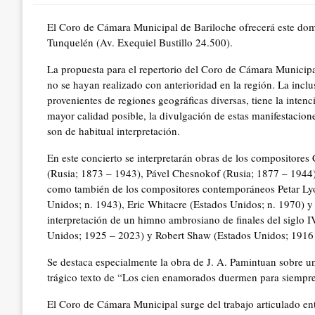
El Coro de Cámara Municipal de Bariloche ofrecerá este domi
Tunquelén (Av. Exequiel Bustillo 24.500).
La propuesta para el repertorio del Coro de Cámara Municipa
no se hayan realizado con anterioridad en la región. La incl
provenientes de regiones geográficas diversas, tiene la inte
mayor calidad posible, la divulgación de estas manifestacion
son de habitual interpretación.
En este concierto se interpretarán obras de los compositore
(Rusia; 1873 – 1943), Pável Chesnokof (Rusia; 1877 – 1944
como también de los compositores contemporáneos Petar Lyo
Unidos; n. 1943), Eric Whitacre (Estados Unidos; n. 1970) y 
interpretación de un himno ambrosiano de finales del siglo I
Unidos; 1925 – 2023) y Robert Shaw (Estados Unidos; 1916
Se destaca especialmente la obra de J. A. Pamintuan sobre u
trágico texto de “Los cien enamorados duermen para siempre
El Coro de Cámara Municipal surge del trabajo articulado ent