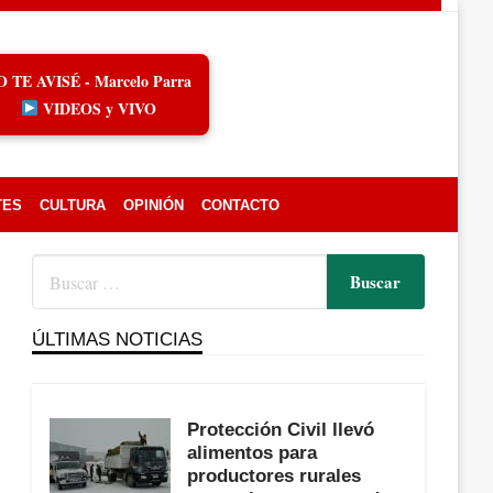
O TE AVISÉ - Marcelo Parra
VIDEOS y VIVO
TES
CULTURA
OPINIÓN
CONTACTO
ÚLTIMAS NOTICIAS
Protección Civil llevó
alimentos para
productores rurales