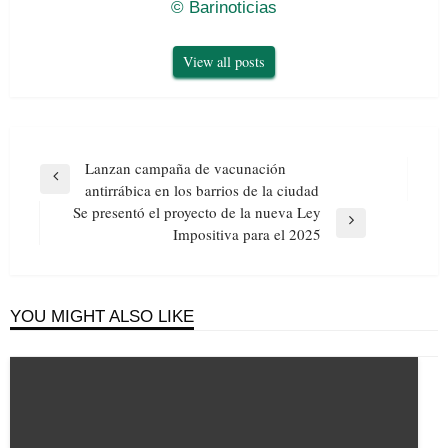
© Barinoticias
View all posts
Navegación
Lanzan campaña de vacunación
de
Previous
antirrábica en los barrios de la ciudad
entradas
Post
Se presentó el proyecto de la nueva Ley
Next
Impositiva para el 2025
Post
YOU MIGHT ALSO LIKE