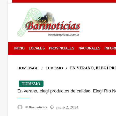
Skip
to
content
INICIO
LOCALES
PROVINCIALES
NACIONALES
INFOR
EN VERANO, ELEGÍ PR
HOMEPAGE
TURISMO
TURISMO
En verano, elegí productos de calidad, Elegí Río N
Posted
enero 2, 2024
© Barinoticias
on