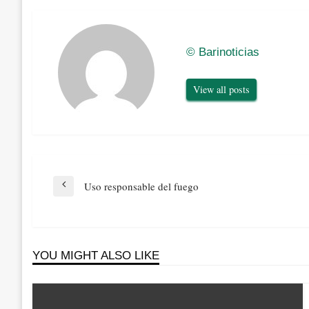
© Barinoticias
View all posts
Navegación
Uso responsable del fuego
Previous
de
Post
entradas
YOU MIGHT ALSO LIKE