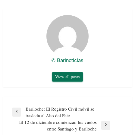
© Barinoticias
View all posts
Navegación
Bariloche: El Registro Civil móvil se
de
Previous
traslada al Alto del Este
entradas
Post
El 12 de diciembre comienzan los vuelos
Next
entre Santiago y Bariloche
Post