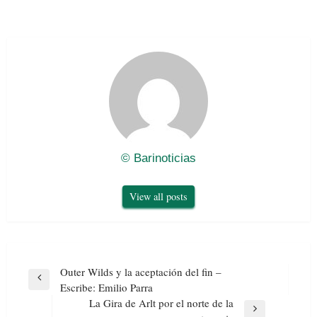
© Barinoticias
View all posts
Navegación
Outer Wilds y la aceptación del fin –
de
Previous
Escribe: Emilio Parra
entradas
Post
La Gira de Arlt por el norte de la